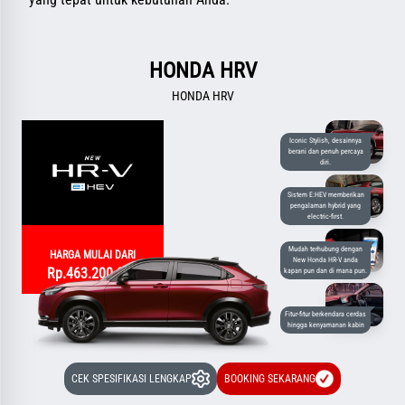
HONDA HRV
HONDA HRV
Iconic Stylish, desainnya
berani dan penuh percaya
diri.
Sistem E:HEV memberikan
pengalaman hybrid yang
electric-first.
Mudah terhubung dengan
HARGA MULAI DARI
New Honda HR-V anda
Rp.463.200.000
kapan pun dan di mana pun.
Fitur-fitur berkendara cerdas
hingga kenyamanan kabin
CEK SPESIFIKASI LENGKAP
BOOKING SEKARANG