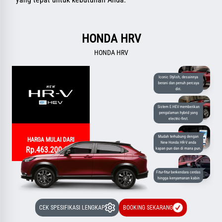
HONDA HRV
HONDA HRV
Iconic Stylish, desainnya
berani dan penuh percaya
diri.
Sistem E:HEV memberikan
pengalaman hybrid yang
electric-first.
Mudah terhubung dengan
HARGA MULAI DARI
New Honda HR-V anda
Rp.463.200.000
kapan pun dan di mana pun.
Fitur-fitur berkendara cerdas
hingga kenyamanan kabin
CEK SPESIFIKASI LENGKAP
BOOKING SEKARANG